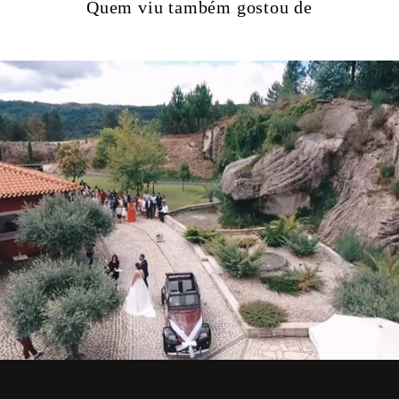
Quem viu também gostou de
854
0