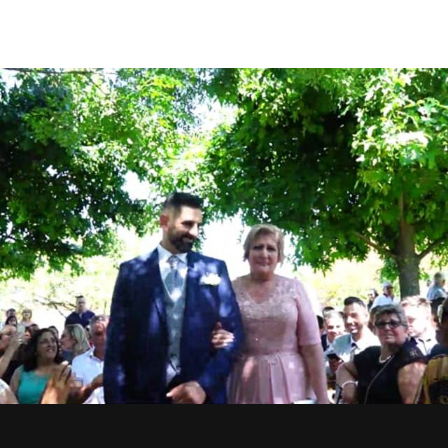
909
0