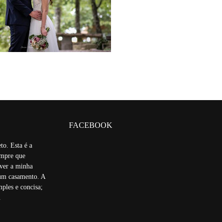
2134
529
FACEBOOK
. Esta é a
empre que
ver a minha
um casamento. A
mples e concisa;
.