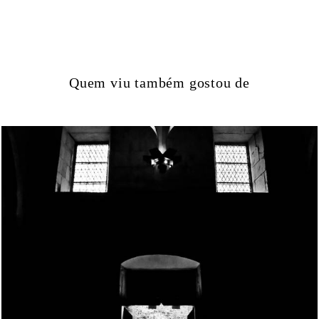
Quem viu também gostou de
1301
37