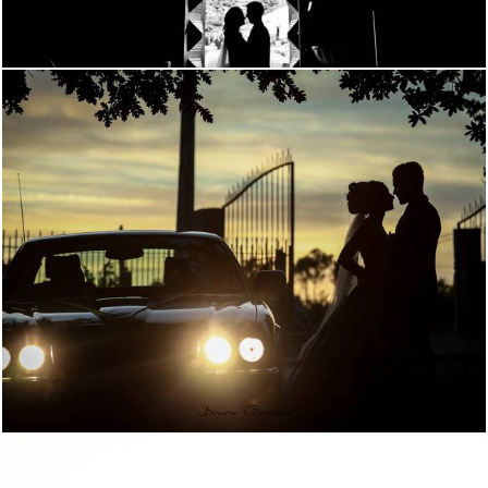
1652
209